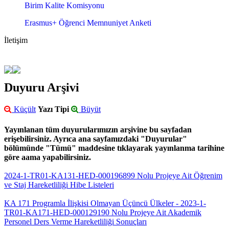
Birim Kalite Komisyonu
Erasmus+ Öğrenci Memnuniyet Anketi
İletişim
Duyuru Arşivi
Küçült
Yazı Tipi
Büyüt
Yayınlanan tüm duyurularımızın arşivine bu sayfadan
erişebilirsiniz. Ayrıca ana sayfamızdaki "Duyurular"
bölümünde "Tümü" maddesine tıklayarak yayınlanma tarihine
göre aama yapabilirsiniz.
2024-1-TR01-KA131-HED-000196899 Nolu Projeye Ait Öğrenim
ve Staj Hareketliliği Hibe Listeleri
KA 171 Programla İlişkisi Olmayan Üçüncü Ülkeler - 2023-1-
TR01-KA171-HED-000129190 Nolu Projeye Ait Akademik
Personel Ders Verme Hareketliliği Sonuçları