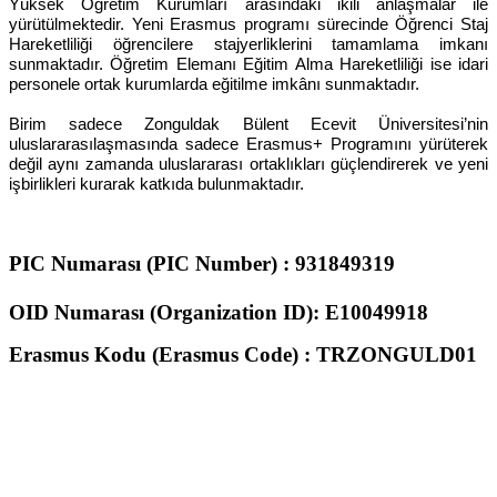
Yüksek Öğretim Kurumları arasındaki ikili anlaşmalar ile
yürütülmektedir. Yeni Erasmus programı sürecinde Öğrenci Staj
Hareketliliği öğrencilere stajyerliklerini tamamlama imkanı
sunmaktadır. Öğretim Elemanı Eğitim Alma Hareketliliği ise idari
personele ortak kurumlarda eğitilme imkânı sunmaktadır.
Birim sadece Zonguldak Bülent Ecevit Üniversitesi’nin
uluslararasılaşmasında sadece Erasmus+ Programını yürüterek
değil aynı zamanda uluslararası ortaklıkları güçlendirerek ve yeni
işbirlikleri kurarak katkıda bulunmaktadır.
PIC Numarası (PIC Number)
: 931849319
OID Numarası (Organization ID): E10049918
Erasmus Kodu (Erasmus Code) : TRZONGULD01