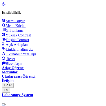
Open
toolbar
Erişilebilirlik
Metni Büyüt
Metni Küçült
Gri tonlama
Yüksek Contrast
Düşük Contrast
Açık Arkaplan
Linklerin altını çiz
Okunabilir Yazı Tipi
Reset
Bize ulaşın
Aday Öğrenci
Mezunlar
Uluslararası Öğrenci
İletişim
TR
EN
Laboratory System