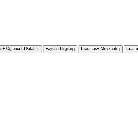
+ Öğrenci El Kitabı
Faydalı Bilgiler
Erasmus+ Mevzuatı
Erasm