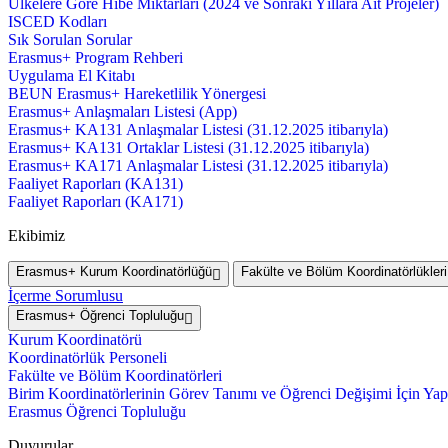
Ülkelere Göre Hibe Miktarları (2024 ve Sonraki Yıllara Ait Projeler)
ISCED Kodları
Sık Sorulan Sorular
Erasmus+ Program Rehberi
Uygulama El Kitabı
BEUN Erasmus+ Hareketlilik Yönergesi
Erasmus+ Anlaşmaları Listesi (App)
Erasmus+ KA131 Anlaşmalar Listesi (31.12.2025 itibarıyla)
Erasmus+ KA131 Ortaklar Listesi (31.12.2025 itibarıyla)
Erasmus+ KA171 Anlaşmalar Listesi (31.12.2025 itibarıyla)
Faaliyet Raporları (KA131)
Faaliyet Raporları (KA171)
Ekibimiz
Erasmus+ Kurum Koordinatörlüğü
Fakülte ve Bölüm Koordinatörlükleri
İçerme Sorumlusu
Erasmus+ Öğrenci Topluluğu
Kurum Koordinatörü
Koordinatörlük Personeli
Fakülte ve Bölüm Koordinatörleri
Birim Koordinatörlerinin Görev Tanımı ve Öğrenci Değişimi İçin Yap
Erasmus Öğrenci Topluluğu
Duyurular