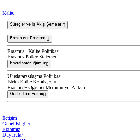
Kalite
Süreçler ve İş Akış Şemaları
Erasmus+ Programı
Erasmus+ Kalite Politikası
Erasmus Policy Statement
Koordinatörlüğümüz
Uluslararasılaşma Politikası
Birim Kalite Komisyonu
Erasmus+ Öğrenci Memnuniyet Anketi
Geribildirim Formu
İletişim
Genel Bilgiler
Ekibimiz
Duyurular