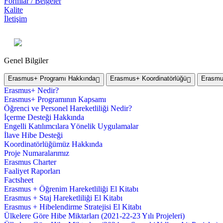
Formlar / Belgeler
Kalite
İletişim
Genel Bilgiler
Erasmus+ Programı Hakkında
Erasmus+ Koordinatörlüğü
Erasmus
Erasmus+ Nedir?
Erasmus+ Programının Kapsamı
Öğrenci ve Personel Hareketliliği Nedir?
İçerme Desteği Hakkında
Engelli Katılımcılara Yönelik Uygulamalar
İlave Hibe Desteği
Koordinatörlüğümüz Hakkında
Proje Numaralarımız
Erasmus Charter
Faaliyet Raporları
Factsheet
Erasmus + Öğrenim Hareketliliği El Kitabı
Erasmus + Staj Hareketliliği El Kitabı
Erasmus + Hibelendirme Stratejisi El Kitabı
Ülkelere Göre Hibe Miktarları (2021-22-23 Yılı Projeleri)