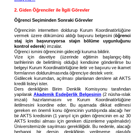
2. Giden Öğrenciler ile İlgili Görevler
Öğrenci Seçiminden Sonraki Görevler
Öğrencinin internetten doldurup Kurum Koordinatörlüğüne
vermek üzere dökümünü aldığı başvuru belgesini (
öğrenci
staj için başvuruyorsa stajın bölüme uygunluğunu
kontrol ederek
) imzalar.
Öğrenci ismini öğrencinin gideceği kuruma bildirir.
Vize için davetiye (üzerinde eğitimin başlangıç-bitiş
tarihlerinin de belirtilmiş olduğu) kendisine gönderilirse bu
belgeyi Kurum Koordinatörlüğüne iletir ve başvuru ve ikamet
formlarının doldurulmasında öğrenciye destek verir.
Gidilecek kurumdan, açılması planlanan derslere ait AKTS
kredili listeyi ister.
Ders denkliğinin Birim Denklik Komisyonu tarafından
yapılarak
Akademik
Eşdeğerlik Belgesinin
(2 nüsha-ıslak
imzalı) hazırlanmasını ve Kurum Koordinatörlüğüne
iletilmesini koordine eder. Bu aşamada dikkat edilmesi
gereken en önemli konu öğrencinin yurtdışında alacağı her
bir AKTS kredisinin (1 yarıyıl için giden öğrencinin en az 30
AKTS kredisi alması için gereken düzenleme yapılmalıdır)
Üniversitemizde sayılması gerekliliğidir. Bu nedenle, alacağı
herhangi bir dersin denkliğinin verilmeme olasılığı