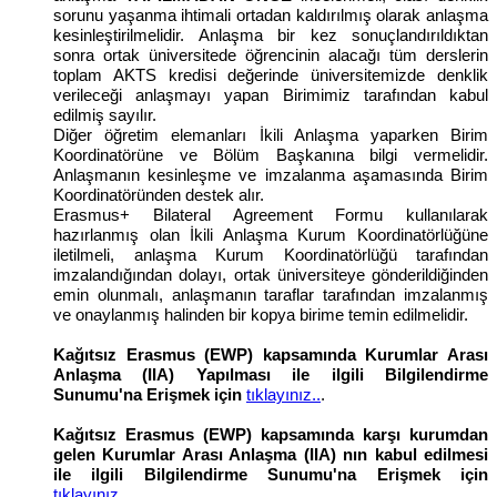
sorunu yaşanma ihtimali ortadan kaldırılmış olarak anlaşma
kesinleştirilmelidir. Anlaşma bir kez sonuçlandırıldıktan
sonra ortak üniversitede öğrencinin alacağı tüm derslerin
toplam AKTS kredisi değerinde üniversitemizde denklik
verileceği anlaşmayı yapan Birimimiz tarafından kabul
edilmiş sayılır.
Diğer öğretim elemanları İkili Anlaşma yaparken Birim
Koordinatörüne ve Bölüm Başkanına bilgi vermelidir.
Anlaşmanın kesinleşme ve imzalanma aşamasında Birim
Koordinatöründen destek alır.
Erasmus+ Bilateral Agreement Formu kullanılarak
hazırlanmış olan İkili Anlaşma Kurum Koordinatörlüğüne
iletilmeli, anlaşma Kurum Koordinatörlüğü tarafından
imzalandığından dolayı, ortak üniversiteye gönderildiğinden
emin olunmalı, anlaşmanın taraflar tarafından imzalanmış
ve onaylanmış halinden bir kopya birime temin edilmelidir.
Kağıtsız Erasmus (EWP) kapsamında Kurumlar Arası
Anlaşma (IIA) Yapılması ile ilgili Bilgilendirme
Sunumu'na Erişmek için
tıklayınız..
.
Kağıtsız Erasmus (EWP) kapsamında karşı kurumdan
gelen Kurumlar Arası Anlaşma (IIA) nın kabul edilmesi
ile ilgili Bilgilendirme Sunumu'na Erişmek için
tıklayınız...