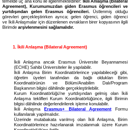
temelde üç ana konu ile ilgilenmektedirler:
İkili Anlaşma (Bilateral
Agreement), Kurumumuzdan giden Erasmus öğrencileri ve
yurtdışından gelen Erasmus öğrencileri.
Üstlenmiş olduğu
görevleri gerçekleştirirken ayrıca; gelen öğrenci, giden öğrenci
ve İkili Anlaşmalar için düzenlenen evrakların birer kopyasının ilgili
Birimde
arşivlenmesini sağlamalıdır.
1. İkili Anlaşma (Bilateral Agreement)
İkili Anlaşma ancak Erasmus Üniversite Beyannamesi
(ECHE) Sahibi Üniversiteler ile yapılabilir.
İkili Anlaşma Birim Koordinatörlerince yapılabileceği gibi,
öğretim üyeleri tarafından da bağlı oldukları Birim
Koordinatörünün ve Bölüm/Anabilim Dalı/Program
Başkanının bilgisi dâhilinde gerçekleştirilebilir.
Kurum Koordinatörlüğü’ne yurtdışından gelmiş olan İkili
Anlaşma teklifleri Kurum Koordinatörlüğünce, ilgili Birimin
bilgisi dâhilinde değerlendirilerek işleme konulabilir.
İkili Anlaşma
Erasmus+ Bilateral Agreement
Formu
kullanılarak yapılmalıdır.
Üzerinde mutabakata varılmış olan İkili Anlaşma, Birim
Koordinatörlerince hazırlanarak imzalanmak üzere Kurum