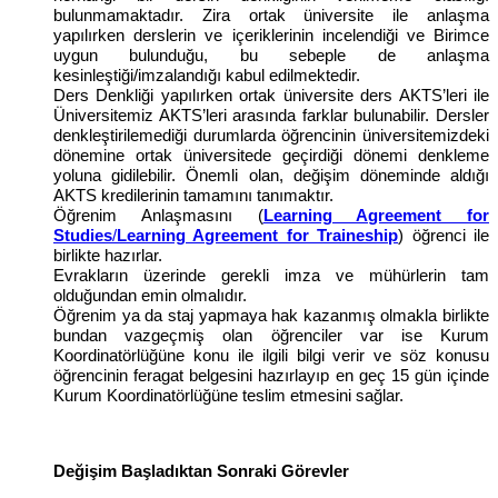
bulunmamaktadır. Zira ortak üniversite ile anlaşma
yapılırken derslerin ve içeriklerinin incelendiği ve Birimce
uygun bulunduğu, bu sebeple de anlaşma
kesinleştiği/imzalandığı kabul edilmektedir.
Ders Denkliği yapılırken ortak üniversite ders AKTS’leri ile
Üniversitemiz AKTS’leri arasında farklar bulunabilir. Dersler
denkleştirilemediği durumlarda öğrencinin üniversitemizdeki
dönemine ortak üniversitede geçirdiği dönemi denkleme
yoluna gidilebilir. Önemli olan, değişim döneminde aldığı
AKTS kredilerinin tamamını tanımaktır.
Öğrenim Anlaşmasını (
Learning Agreement for
Studies
/
Learning Agreement for Traineship
) öğrenci ile
birlikte hazırlar.
Evrakların üzerinde gerekli imza ve mühürlerin tam
olduğundan emin olmalıdır.
Öğrenim ya da staj yapmaya hak kazanmış olmakla birlikte
bundan vazgeçmiş olan öğrenciler var ise Kurum
Koordinatörlüğüne konu ile ilgili bilgi verir ve söz konusu
öğrencinin feragat belgesini hazırlayıp en geç 15 gün içinde
Kurum Koordinatörlüğüne teslim etmesini sağlar.
Değişim Başladıktan Sonraki Görevler