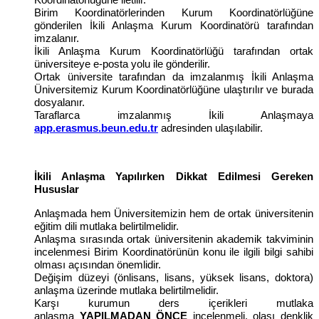
Koordinatörlüğüne iletilir.
Birim Koordinatörlerinden Kurum Koordinatörlüğüne
gönderilen İkili Anlaşma Kurum Koordinatörü tarafından
imzalanır.
İkili Anlaşma Kurum Koordinatörlüğü tarafından ortak
üniversiteye e-posta yolu ile gönderilir.
Ortak üniversite tarafından da imzalanmış İkili Anlaşma
Üniversitemiz Kurum Koordinatörlüğüne ulaştırılır ve burada
dosyalanır.
Taraflarca imzalanmış İkili Anlaşmaya
app.erasmus.beun.edu.tr
adresinden ulaşılabilir.
İkili Anlaşma Yapılırken Dikkat Edilmesi Gereken
Hususlar
Anlaşmada hem Üniversitemizin hem de ortak üniversitenin
eğitim dili mutlaka belirtilmelidir.
Anlaşma sırasında ortak üniversitenin akademik takviminin
incelenmesi Birim Koordinatörünün konu ile ilgili bilgi sahibi
olması açısından önemlidir.
Değişim düzeyi (önlisans, lisans, yüksek lisans, doktora)
anlaşma üzerinde mutlaka belirtilmelidir.
Karşı kurumun ders içerikleri mutlaka
anlaşma
YAPILMADAN ÖNCE
incelenmeli, olası denklik