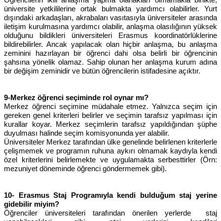
Öğrencilerin ikili anlaşma yapma olanakları olmamakla birlikte,
üniversite yetkililerine ortak bulmakta yardımcı olabilirler. Yurt
dışındaki arkadaşları, akrabaları vasıtasıyla üniversiteler arasında
iletişim kurulmasına yardımcı olabilir, anlaşma olasılığının yüksek
olduğunu bildikleri üniversiteleri Erasmus koordinatörlüklerine
bildirebilirler. Ancak yapılacak olan hiçbir anlaşma, bu anlaşma
zeminini hazırlayan bir öğrenci dahi olsa belirli bir öğrencinin
şahsına yönelik olamaz. Sahip olunan her anlaşma kurum adına
bir değişim zeminidir ve bütün öğrencilerin istifadesine açıktır.
9-Merkez öğrenci seçiminde rol oynar mı?
Merkez öğrenci seçimine müdahale etmez. Yalnızca seçim için
gereken genel kriterleri belirler ve seçimin tarafsız yapılması için
kurallar koyar. Merkez seçimlerin tarafsız yapıldığından şüphe
duyulması halinde seçim komisyonunda yer alabilir.
Üniversiteler Merkez tarafından ülke genelinde belirlenen kriterlerle
çelişmemek ve programın ruhuna aykırı olmamak kaydıyla kendi
özel kriterlerini belirlemekte ve uygulamakta serbesttirler (Örn:
mezuniyet döneminde öğrenci göndermemek gibi).
10- Erasmus Staj Programıyla kendi bulduğum staj yerine
gidebilir miyim?
Öğrenciler üniversiteleri tarafından önerilen yerlerde staj