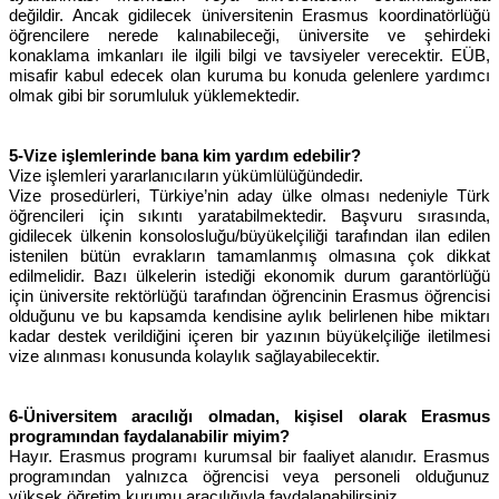
değildir. Ancak gidilecek üniversitenin Erasmus koordinatörlüğü
öğrencilere nerede kalınabileceği, üniversite ve şehirdeki
konaklama imkanları ile ilgili bilgi ve tavsiyeler verecektir. EÜB,
misafir kabul edecek olan kuruma bu konuda gelenlere yardımcı
olmak gibi bir sorumluluk yüklemektedir.
5-Vize işlemlerinde bana kim yardım edebilir?
Vize işlemleri yararlanıcıların yükümlülüğündedir.
Vize prosedürleri, Türkiye’nin aday ülke olması nedeniyle Türk
öğrencileri için sıkıntı yaratabilmektedir. Başvuru sırasında,
gidilecek ülkenin konsolosluğu/büyükelçiliği tarafından ilan edilen
istenilen bütün evrakların tamamlanmış olmasına çok dikkat
edilmelidir. Bazı ülkelerin istediği ekonomik durum garantörlüğü
için üniversite rektörlüğü tarafından öğrencinin Erasmus öğrencisi
olduğunu ve bu kapsamda kendisine aylık belirlenen hibe miktarı
kadar destek verildiğini içeren bir yazının büyükelçiliğe iletilmesi
vize alınması konusunda kolaylık sağlayabilecektir.
6-Üniversitem aracılığı olmadan, kişisel olarak Erasmus
programından faydalanabilir miyim?
Hayır. Erasmus programı kurumsal bir faaliyet alanıdır. Erasmus
programından yalnızca öğrencisi veya personeli olduğunuz
yüksek öğretim kurumu aracılığıyla faydalanabilirsiniz.