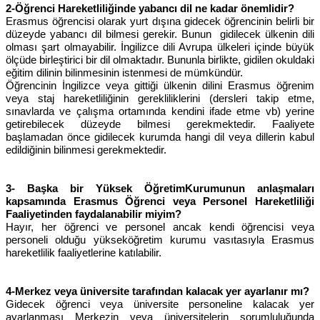
2-Öğrenci Hareketliliğinde yabancı dil ne kadar önemlidir?
Erasmus öğrencisi olarak yurt dışına gidecek öğrencinin belirli bir
düzeyde yabancı dil bilmesi gerekir. Bunun gidilecek ülkenin dili
olması şart olmayabilir. İngilizce dili Avrupa ülkeleri içinde büyük
ölçüde birleştirici bir dil olmaktadır. Bununla birlikte, gidilen okuldaki
eğitim dilinin bilinmesinin istenmesi de mümkündür.
Öğrencinin İngilizce veya gittiği ülkenin dilini Erasmus öğrenim
veya staj hareketliliğinin gerekliliklerini (dersleri takip etme,
sınavlarda ve çalışma ortamında kendini ifade etme vb) yerine
getirebilecek düzeyde bilmesi gerekmektedir. Faaliyete
başlamadan önce gidilecek kurumda hangi dil veya dillerin kabul
edildiğinin bilinmesi gerekmektedir.
3-
Başka bir Yüksek ÖğretimKurumunun anlaşmaları
kapsamında Erasmus Öğrenci veya Personel Hareketliliği
Faaliyetinden faydalanabilir miyim?
Hayır, her öğrenci ve personel ancak kendi öğrencisi veya
personeli olduğu yükseköğretim kurumu vasıtasıyla Erasmus
hareketlilik faaliyetlerine katılabilir.
4-Merkez veya üniversite tarafından kalacak yer ayarlanır mı?
Gidecek öğrenci veya üniversite personeline kalacak yer
ayarlanması Merkezin veya üniversitelerin sorumluluğunda