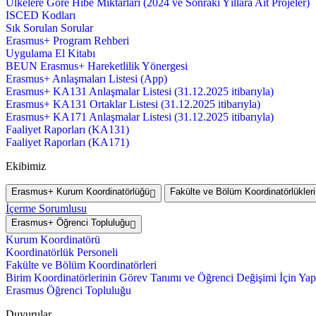
Ülkelere Göre Hibe Miktarları (2024 ve Sonraki Yıllara Ait Projeler)
ISCED Kodları
Sık Sorulan Sorular
Erasmus+ Program Rehberi
Uygulama El Kitabı
BEUN Erasmus+ Hareketlilik Yönergesi
Erasmus+ Anlaşmaları Listesi (App)
Erasmus+ KA131 Anlaşmalar Listesi (31.12.2025 itibarıyla)
Erasmus+ KA131 Ortaklar Listesi (31.12.2025 itibarıyla)
Erasmus+ KA171 Anlaşmalar Listesi (31.12.2025 itibarıyla)
Faaliyet Raporları (KA131)
Faaliyet Raporları (KA171)
Ekibimiz
Erasmus+ Kurum Koordinatörlüğü
Fakülte ve Bölüm Koordinatörlükleri
İçerme Sorumlusu
Erasmus+ Öğrenci Topluluğu
Kurum Koordinatörü
Koordinatörlük Personeli
Fakülte ve Bölüm Koordinatörleri
Birim Koordinatörlerinin Görev Tanımı ve Öğrenci Değişimi İçin Yap
Erasmus Öğrenci Topluluğu
Duyurular