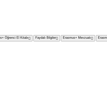
+ Öğrenci El Kitabı
Faydalı Bilgiler
Erasmus+ Mevzuatı
Erasm