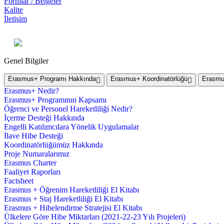
Formlar / Belgeler
Kalite
İletişim
Genel Bilgiler
Erasmus+ Programı Hakkında
Erasmus+ Koordinatörlüğü
Erasmus
Erasmus+ Nedir?
Erasmus+ Programının Kapsamı
Öğrenci ve Personel Hareketliliği Nedir?
İçerme Desteği Hakkında
Engelli Katılımcılara Yönelik Uygulamalar
İlave Hibe Desteği
Koordinatörlüğümüz Hakkında
Proje Numaralarımız
Erasmus Charter
Faaliyet Raporları
Factsheet
Erasmus + Öğrenim Hareketliliği El Kitabı
Erasmus + Staj Hareketliliği El Kitabı
Erasmus + Hibelendirme Stratejisi El Kitabı
Ülkelere Göre Hibe Miktarları (2021-22-23 Yılı Projeleri)