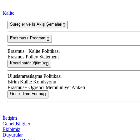
Kalite
Süreçler ve İş Akış Şemaları
Erasmus+ Programı
Erasmus+ Kalite Politikası
Erasmus Policy Statement
Koordinatörlüğümüz
Uluslararasılaşma Politikası
Birim Kalite Komisyonu
Erasmus+ Öğrenci Memnuniyet Anketi
Geribildirim Formu
İletişim
Genel Bilgiler
Ekibimiz
Duyurular