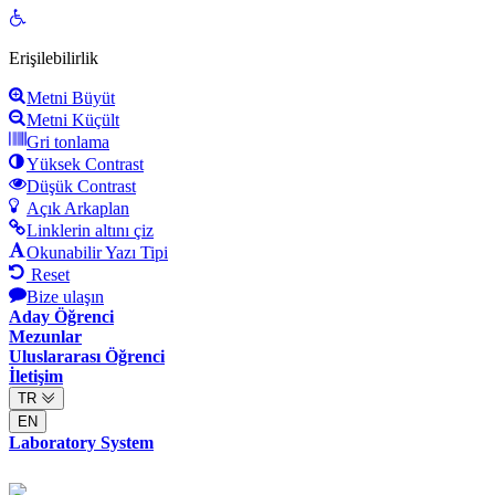
Open
toolbar
Erişilebilirlik
Metni Büyüt
Metni Küçült
Gri tonlama
Yüksek Contrast
Düşük Contrast
Açık Arkaplan
Linklerin altını çiz
Okunabilir Yazı Tipi
Reset
Bize ulaşın
Aday Öğrenci
Mezunlar
Uluslararası Öğrenci
İletişim
TR
EN
Laboratory System